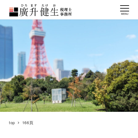
MENU
top
166頁