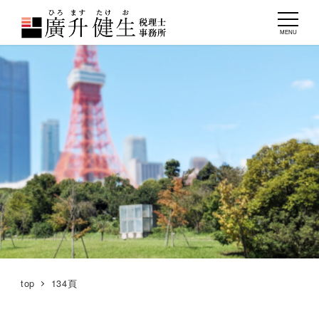
MENU
top
134頁