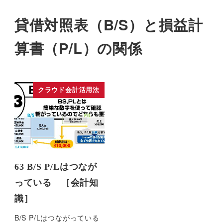
貸借対照表（B/S）と損益計
算書（P/L）の関係
クラウド会計活用法
63 B/S P/Lはつなが
っている ［会計知
識］
B/S P/Lはつながっている