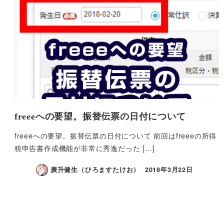
freeeへの要望。振替伝票の日付について
freeeへの要望。振替伝票の日付について 前回はfreeeの所得
税申告書作成機能が非常に秀逸だった […]
廣升健生（ひろますたけお）
2018年3月22日